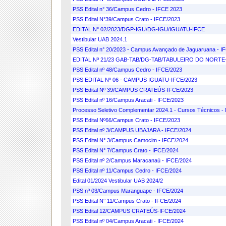
PSS Edital n° 36/Campus Cedro - IFCE 2023
PSS Edital N°39/Campus Crato - IFCE/2023
EDITAL N° 02/2023/DGP-IGU/DG-IGU/IGUATU-IFCE
Vestibular UAB 2024.1
PSS Edital n° 20/2023 - Campus Avançado de Jaguaruana - I
EDITAL Nº 21/23 GAB-TAB/DG-TAB/TABULEIRO DO NORTE-
PSS Edital nº 48/Campus Cedro - IFCE/2023
PSS EDITAL Nº 06 - CAMPUS IGUATU-IFCE/2023
PSS Edital Nº 39/CAMPUS CRATEÚS-IFCE/2023
PSS Edital nº 16/Campus Aracati - IFCE/2023
Processo Seletivo Complementar 2024.1 - Cursos Técnicos - 
PSS Edital Nº66/Campus Crato - IFCE/2023
PSS Edital nº 3/CAMPUS UBAJARA - IFCE/2024
PSS Edital N° 3/Campus Camocim - IFCE/2024
PSS Edital N° 7/Campus Crato - IFCE/2024
PSS Edital nº 2/Campus Maracanaú - IFCE/2024
PSS Edital nº 11/Campus Cedro - IFCE/2024
Edital 01/2024 Vestibular UAB 2024/2
PSS nº 03/Campus Maranguape - IFCE/2024
PSS Edital N° 11/Campus Crato - IFCE/2024
PSS Edital 12/CAMPUS CRATEÚS-IFCE/2024
PSS Edital nº 04/Campus Aracati - IFCE/2024