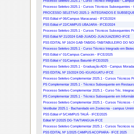
Processo Seletivo 2025.1 - Curso Técnico Integrado - Campu
Processo Seletivo 2025.1 - Cursos Técnicos Subsequentes -
PROCESSO SELETIVO 2025.1- INTEGRADOS E SUBSEQ
PSS Edital nº 06/Campus Maracanaú - IFCE/2024
PSS Edital nº 22/CAMPUS UBAJARA - IFCE/2024
Processo Seletivo 2025.1 - Cursos Técnicos Subsequentes Pr
PSS Edital Nº 21/2024 GAB-JUA/DG-JUA/JUAZEIRO-IFCE
PSS EDITAL Nº 16/24 GAB-TAB/DG-TAB/TABULEIRO DO NO
Processo Seletivo 2025.1 - Curso Técnico Integrado em Biote
PSS Edital n° 01/Campus Camocim - IFCE/2025
PSS Edital n° 01/Campus Baturité-IFCE/2025
Processo Seletivo 2025.1 - Graduação ADS - Campus Morad
PSS EDITAL Nº 15/2024 DG-IGU/IGUATU-IFCE
Processo Seletivo Complementar 2025.1 - Cursos Técnicos 
PS Complementar 2025.1 - Técnico Subsequente em Restaura
Processo Seletivo Complementar 2025.1 - Curso Téc. Integ
PS Complementar 2025.1 - Técnico Subsequente em Informátic
Processo Seletivo Complementar 2025.1 - Cursos Técnicos - 
Vestibular 2025.1 - Bacharelado em Zootecnia - campus Umiri
PSS Edital nº 5/CAMPUS TAUÁ - IFCE/2025
Edital Nº 2/2025 DG-TIA/TIANGUA-IFCE
Processo Seletivo Complementar 2025.1 - Cursos Tecnicos na
PSS EDITAL Nº 1/2025 CAMPUS ACOPIARA - IFCE 2025