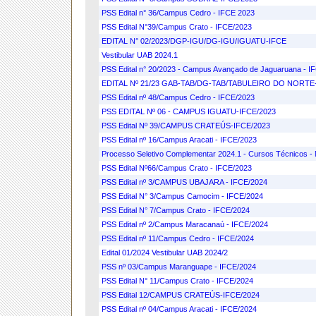
PSS Edital n° 36/Campus Cedro - IFCE 2023
PSS Edital N°39/Campus Crato - IFCE/2023
EDITAL N° 02/2023/DGP-IGU/DG-IGU/IGUATU-IFCE
Vestibular UAB 2024.1
PSS Edital n° 20/2023 - Campus Avançado de Jaguaruana - I
EDITAL Nº 21/23 GAB-TAB/DG-TAB/TABULEIRO DO NORTE-
PSS Edital nº 48/Campus Cedro - IFCE/2023
PSS EDITAL Nº 06 - CAMPUS IGUATU-IFCE/2023
PSS Edital Nº 39/CAMPUS CRATEÚS-IFCE/2023
PSS Edital nº 16/Campus Aracati - IFCE/2023
Processo Seletivo Complementar 2024.1 - Cursos Técnicos - 
PSS Edital Nº66/Campus Crato - IFCE/2023
PSS Edital nº 3/CAMPUS UBAJARA - IFCE/2024
PSS Edital N° 3/Campus Camocim - IFCE/2024
PSS Edital N° 7/Campus Crato - IFCE/2024
PSS Edital nº 2/Campus Maracanaú - IFCE/2024
PSS Edital nº 11/Campus Cedro - IFCE/2024
Edital 01/2024 Vestibular UAB 2024/2
PSS nº 03/Campus Maranguape - IFCE/2024
PSS Edital N° 11/Campus Crato - IFCE/2024
PSS Edital 12/CAMPUS CRATEÚS-IFCE/2024
PSS Edital nº 04/Campus Aracati - IFCE/2024