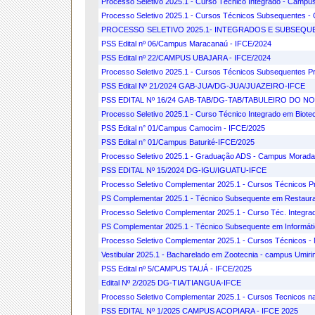
Processo Seletivo 2025.1 - Curso Técnico Integrado - Campu
Processo Seletivo 2025.1 - Cursos Técnicos Subsequentes -
PROCESSO SELETIVO 2025.1- INTEGRADOS E SUBSEQ
PSS Edital nº 06/Campus Maracanaú - IFCE/2024
PSS Edital nº 22/CAMPUS UBAJARA - IFCE/2024
Processo Seletivo 2025.1 - Cursos Técnicos Subsequentes Pr
PSS Edital Nº 21/2024 GAB-JUA/DG-JUA/JUAZEIRO-IFCE
PSS EDITAL Nº 16/24 GAB-TAB/DG-TAB/TABULEIRO DO NO
Processo Seletivo 2025.1 - Curso Técnico Integrado em Biote
PSS Edital n° 01/Campus Camocim - IFCE/2025
PSS Edital n° 01/Campus Baturité-IFCE/2025
Processo Seletivo 2025.1 - Graduação ADS - Campus Morad
PSS EDITAL Nº 15/2024 DG-IGU/IGUATU-IFCE
Processo Seletivo Complementar 2025.1 - Cursos Técnicos 
PS Complementar 2025.1 - Técnico Subsequente em Restaura
Processo Seletivo Complementar 2025.1 - Curso Téc. Integ
PS Complementar 2025.1 - Técnico Subsequente em Informátic
Processo Seletivo Complementar 2025.1 - Cursos Técnicos - 
Vestibular 2025.1 - Bacharelado em Zootecnia - campus Umiri
PSS Edital nº 5/CAMPUS TAUÁ - IFCE/2025
Edital Nº 2/2025 DG-TIA/TIANGUA-IFCE
Processo Seletivo Complementar 2025.1 - Cursos Tecnicos na
PSS EDITAL Nº 1/2025 CAMPUS ACOPIARA - IFCE 2025